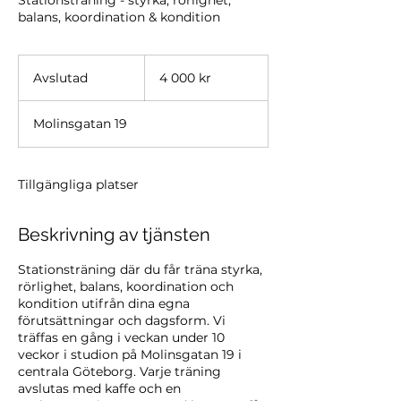
Stationsträning - styrka, rörlighet,
balans, koordination & kondition
4 000
svenska
Avslutad
A
4 000 kr
kronor
v
s
Molinsgatan 19
l
u
t
a
Tillgängliga platser
d
Beskrivning av tjänsten
Stationsträning där du får träna styrka,
rörlighet, balans, koordination och
kondition utifrån dina egna
förutsättningar och dagsform. Vi
träffas en gång i veckan under 10
veckor i studion på Molinsgatan 19 i
centrala Göteborg. Varje träning
avslutas med kaffe och en